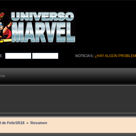
TE
.
NOTICIAS:
¿HAY ALGÚN PROBLEM
arse
il de FelixSR28 
»
Resumen