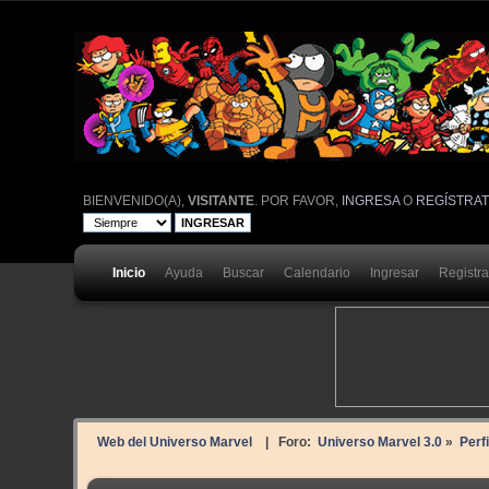
BIENVENIDO(A),
VISITANTE
. POR FAVOR,
INGRESA
O
REGÍSTRA
Inicio
Ayuda
Buscar
Calendario
Ingresar
Registr
Web del Universo Marvel
| Foro:
Universo Marvel 3.0
»
Perf