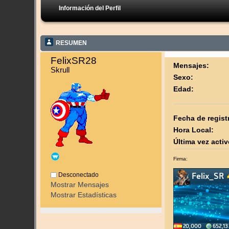
Información del Perfil
RESUMEN
FelixSR28 
Mensajes:
Skrull
Sexo:
Edad:
Fecha de regist
Hora Local:
Última vez activ
Firma:
Desconectado
Mostrar Mensajes
Mostrar Estadísticas