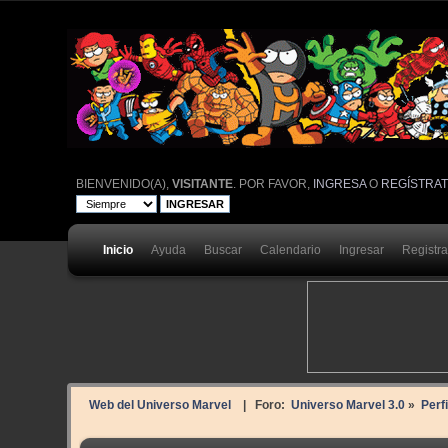
BIENVENIDO(A),
VISITANTE
. POR FAVOR,
INGRESA
O
REGÍSTRA
Inicio
Ayuda
Buscar
Calendario
Ingresar
Registr
Web del Universo Marvel
| Foro:
Universo Marvel 3.0
»
Perf