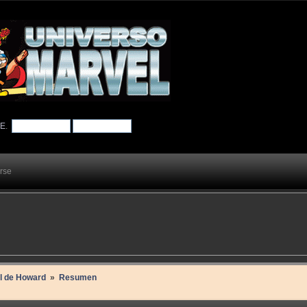
TE
.
arse
il de Howard 
»
Resumen