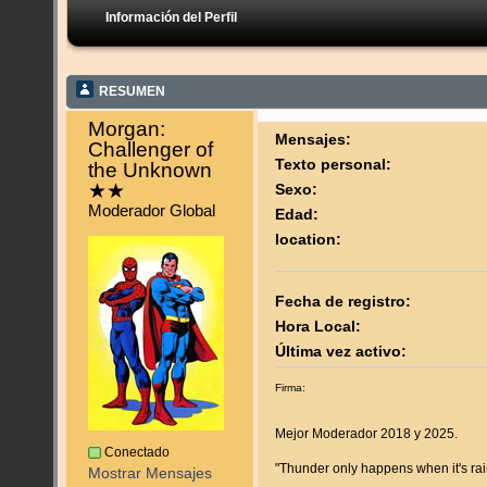
Información del Perfil
RESUMEN
Morgan: 
Mensajes:
Challenger of 
Texto personal:
the Unknown 
★★ 
Sexo:
Moderador Global
Edad:
location:
Fecha de registro:
Hora Local:
Última vez activo:
Firma:
Mejor Moderador 2018 y 2025.
Conectado
"Thunder only happens when it's rai
Mostrar Mensajes