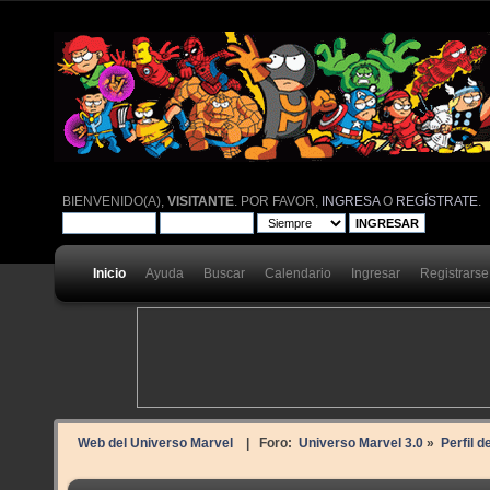
BIENVENIDO(A),
VISITANTE
. POR FAVOR,
INGRESA
O
REGÍSTRATE
.
Inicio
Ayuda
Buscar
Calendario
Ingresar
Registrarse
Web del Universo Marvel
| Foro:
Universo Marvel 3.0
»
Perfil 