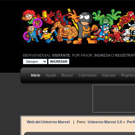
BIENVENIDO(A),
VISITANTE
. POR FAVOR,
INGRESA
O
REGÍSTRA
Inicio
Ayuda
Buscar
Calendario
Ingresar
Registr
Web del Universo Marvel
| Foro:
Universo Marvel 3.0
»
Perf