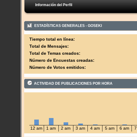
Información del Perfil
ESTADÍSTICAS GENERALES - GOSEKI
Tiempo total en línea:
Total de Mensajes:
Total de Temas creados:
Número de Encuestas creadas:
Número de Votos emitidos:
ACTIVIDAD DE PUBLICACIONES POR HORA
12 am
1 am
2 am
3 am
4 am
5 am
6 am
7