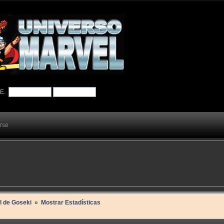
TE
.
arse
il de Goseki 
»
Mostrar Estadísticas