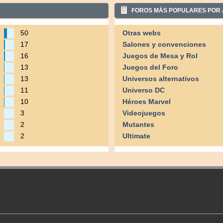
FOROS MÁS POPULARES POR 
50
Otras webs
17
Salones y convenciones
16
Juegos de Mesa y Rol
13
Juegos del Foro
13
Universos alternativos
11
Universo DC
10
Héroes Marvel
3
Videojuegos
2
Mutantes
2
Ultimate