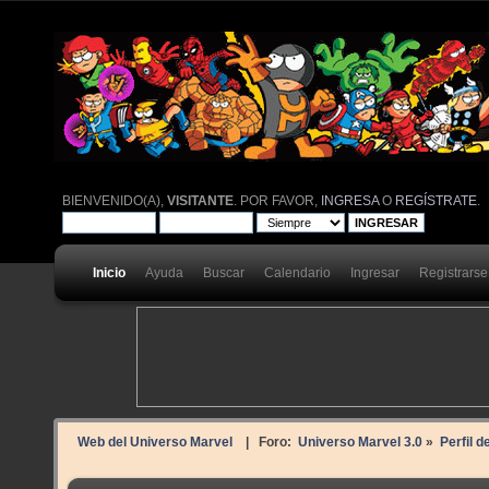
BIENVENIDO(A),
VISITANTE
. POR FAVOR,
INGRESA
O
REGÍSTRATE
.
Inicio
Ayuda
Buscar
Calendario
Ingresar
Registrarse
Web del Universo Marvel
| Foro:
Universo Marvel 3.0
»
Perfil d