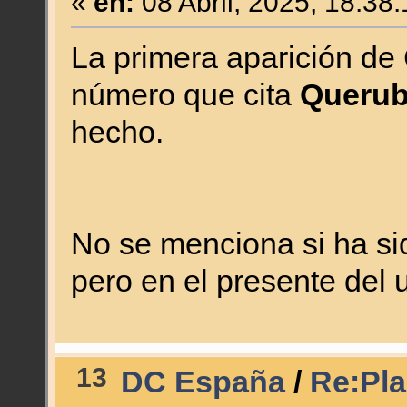
«
en:
08 Abril, 2025, 18:38
La primera aparición de
número que cita
Queru
hecho.
No se menciona si ha sid
pero en el presente del
13
DC España
/
Re:Plan