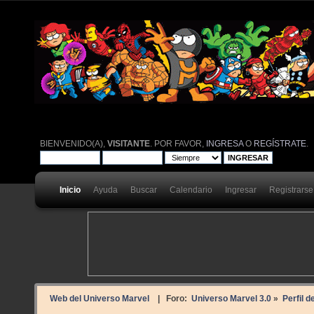
BIENVENIDO(A),
VISITANTE
. POR FAVOR,
INGRESA
O
REGÍSTRATE
.
Inicio
Ayuda
Buscar
Calendario
Ingresar
Registrarse
Web del Universo Marvel
| Foro:
Universo Marvel 3.0
»
Perfil d