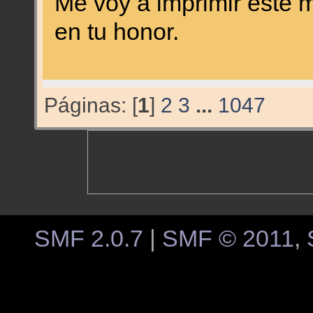
Me voy a imprimir este 
en tu honor.
Páginas: [
1
]
2
3
...
1047
SMF 2.0.7
|
SMF © 2011
,