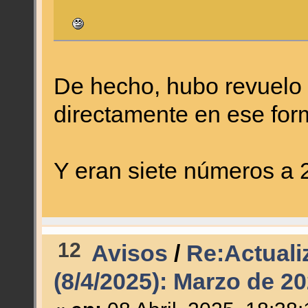
De hecho, hubo revuelo 
directamente en ese for
Y eran siete números a 2
12
Avisos
/
Re:Actuali
(8/4/2025): Marzo de 2