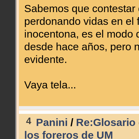
Sabemos que contestar 
perdonando vidas en el f
inocentona, es el modo d
desde hace años, pero no
evidente.
Vaya tela...
4
Panini
/
Re:Glosario 
los foreros de UM