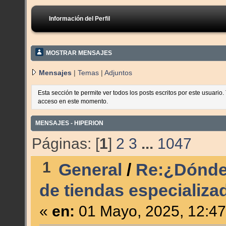
Información del Perfil
MOSTRAR MENSAJES
Mensajes
|
Temas
|
Adjuntos
Esta sección te permite ver todos los posts escritos por este usuario
acceso en este momento.
MENSAJES - HIPERION
Páginas: [
1
]
2
3
...
1047
1
General
/
Re:¿Dónde
de tiendas especializad
«
en:
01 Mayo, 2025, 12:47