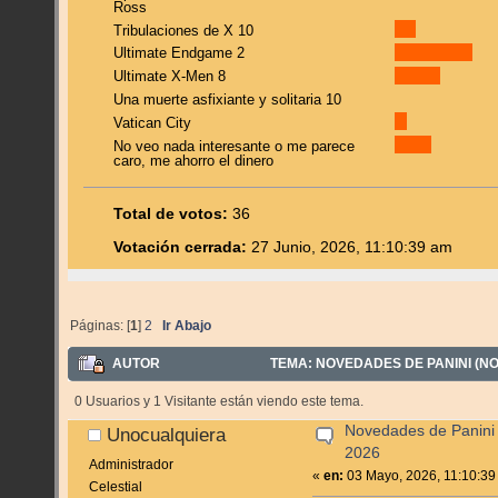
Ross
Tribulaciones de X 10
Ultimate Endgame 2
Ultimate X-Men 8
Una muerte asfixiante y solitaria 10
Vatican City
No veo nada interesante o me parece
caro, me ahorro el dinero
Total de votos:
36
Votación cerrada:
27 Junio, 2026, 11:10:39 am
Páginas: [
1
]
2
Ir Abajo
AUTOR
TEMA: NOVEDADES DE PANINI (NO 
0 Usuarios y 1 Visitante están viendo este tema.
Novedades de Panini
Unocualquiera
2026
Administrador
«
en:
03 Mayo, 2026, 11:10:39
Celestial