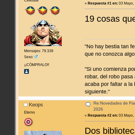
Celestial
«
Respuesta #1 en:
03 Mayo, 
19 cosas qu
"No hay bestia tan f
Mensajes: 79.339
que no conozca algo
Sexo:
¡¡CÓMPRALO!!
"Si uno comienza por
robar, del robo pasa 
acaba por faltar a la
siguiente."
Re:Novedades de Pan
Keops
2026
Eterno
«
Respuesta #2 en:
03 Mayo, 
Dos bibliotec