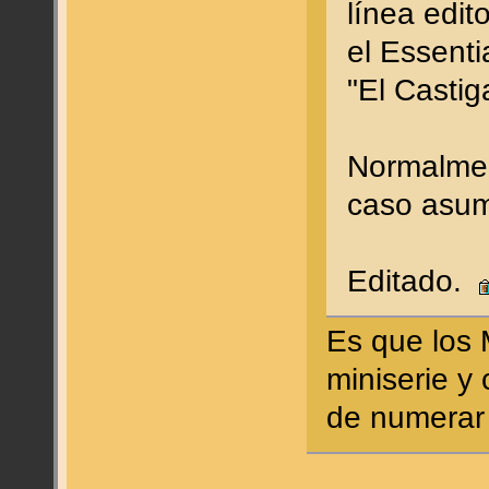
línea edito
el Essenti
"El Castig
Normalmen
caso asumí
Editado.
Es que los 
miniserie y
de numerar 