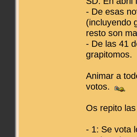
SD. En abril 
- De esas n
(incluyendo 
resto son ma
- De las 41 
grapitomos.
Animar a tod
votos.
Os repito la
- 1: Se vota