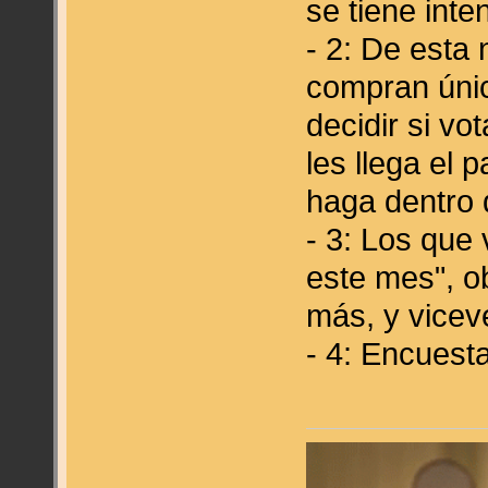
se tiene inte
- 2: De esta
compran úni
decidir si v
les llega el 
haga dentro 
- 3: Los que
este mes", o
más, y vicev
- 4: Encuest