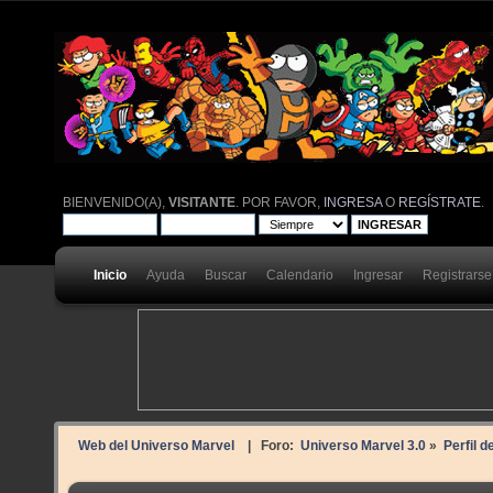
BIENVENIDO(A),
VISITANTE
. POR FAVOR,
INGRESA
O
REGÍSTRATE
.
Inicio
Ayuda
Buscar
Calendario
Ingresar
Registrarse
Web del Universo Marvel
| Foro:
Universo Marvel 3.0
»
Perfil 