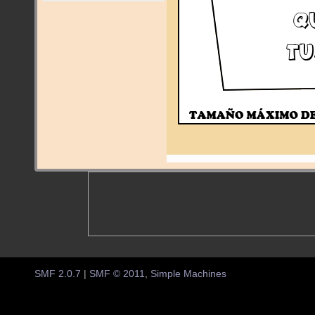
SMF 2.0.7
|
SMF © 2011
,
Simple Machines