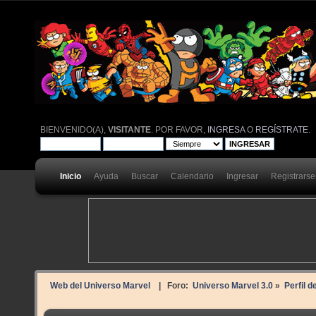
BIENVENIDO(A),
VISITANTE
. POR FAVOR,
INGRESA
O
REGÍSTRATE
.
Inicio
Ayuda
Buscar
Calendario
Ingresar
Registrarse
Web del Universo Marvel
| Foro:
Universo Marvel 3.0
»
Perfil d