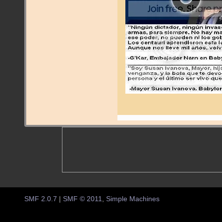
SMF 2.0.7
|
SMF © 2011
,
Simple Machines