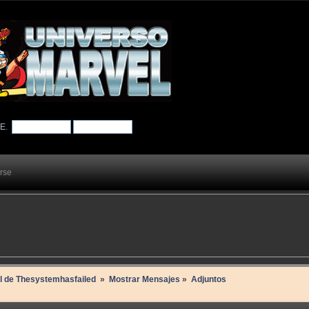
TE
.
arse
il de Thesystemhasfailed 
»
Mostrar Mensajes
»
Adjuntos