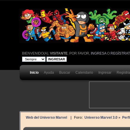
BIENVENIDO(A),
VISITANTE
. POR FAVOR,
INGRESA
O
REGÍSTRA
Inicio
Ayuda
Buscar
Calendario
Ingresar
Registr
Web del Universo Marvel
| Foro:
Universo Marvel 3.0
»
Perf