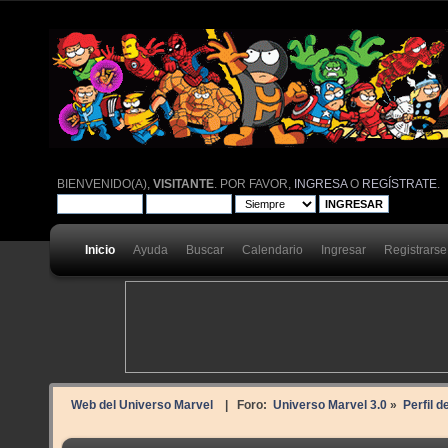
BIENVENIDO(A),
VISITANTE
. POR FAVOR,
INGRESA
O
REGÍSTRATE
.
Inicio
Ayuda
Buscar
Calendario
Ingresar
Registrarse
Web del Universo Marvel
| Foro:
Universo Marvel 3.0
»
Perfil d