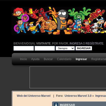
BIENVENIDO(A),
VISITANTE
. POR FAVOR,
INGRESA
O
REGÍSTRATE
.
Inicio
Ayuda
Buscar
Calendario
Ingresar
Registrars
Web del Universo Marvel
| Foro:
Universo Marvel 3.0
»
Ingresa
INGRESAR