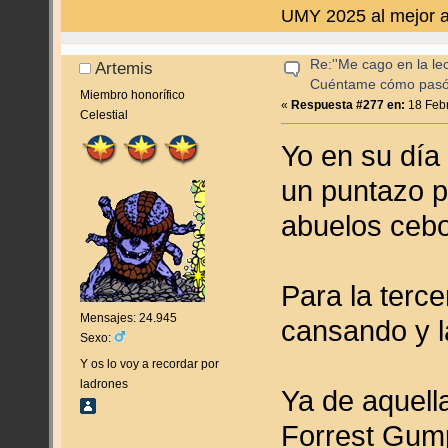
UMY 2025 al mejor a
Re:''Me cago en la lec
Artemis
Cuéntame cómo pas
Miembro honorífico
«
Respuesta #277 en:
18 Febr
Celestial
Yo en su día
un puntazo p
abuelos cebo
Para la terc
Mensajes: 24.945
cansando y l
Sexo:
Y os lo voy a recordar por
ladrones
Ya de aquell
Forrest Gump