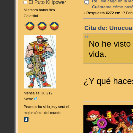
Re:''Me cago en la lec
El Puto Killpower
Cuéntame cómo pas
Miembro honorífico
«
Respuesta #272 en:
17 Febr
Celestial
Cita de: Unocua
No he visto
vida.
¿Y qué haces
Mensajes: 30.212
Sexo:
Peanuts ha sido,es y será el
mejor cómic del mundo