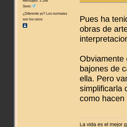
Mensajes: 3.186
Sexo:
¿Diferente yo? Los normales
Pues ha teni
son los raros
obras de art
interpretacio
Obviamente c
bajones de c
ella. Pero v
simplificarla
como hacen
La vida es el mejor g