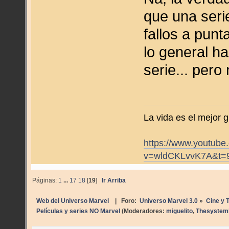
que una seri
fallos a punt
lo general h
serie... per
La vida es el mejor g
https://www.youtube
v=wldCKLvvK7A&t=
Páginas:
1
...
17
18
[
19
]
Ir Arriba
Web del Universo Marvel
| Foro:
Universo Marvel 3.0
»
Cine y T
Películas y series NO Marvel
(Moderadores:
miguelito
,
Thesystemh