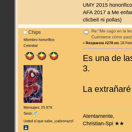
UMY 2015 honorifico 
AFA 2017 a Me enfado
clicbeit ni pollas)
Re:''Me cago en la lec
Chips
Cuéntame cómo pas
Miembro honorífico
«
Respuesta #278 en:
18 Febr
Celestial
Es una de la
3.
La extrañaré
Mensajes: 25.979
Sexo:
Atentamente,
Usted sí que sabe, ¡cabronazo!
Christian-Spi ★★