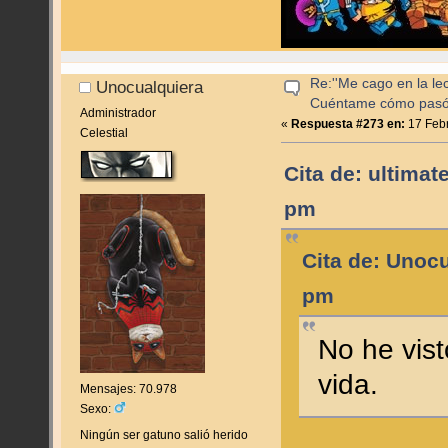
Re:''Me cago en la lec
Unocualquiera
Cuéntame cómo pas
Administrador
«
Respuesta #273 en:
17 Febr
Celestial
Cita de: ultima
pm
Cita de: Unocu
pm
No he vist
vida.
Mensajes: 70.978
Sexo:
Ningún ser gatuno salió herido