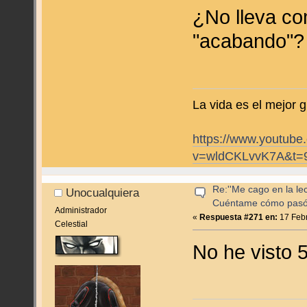
¿No lleva co
"acabando
La vida es el mejor g
https://www.youtube
v=wldCKLvvK7A&t=
Re:''Me cago en la lec
Unocualquiera
Cuéntame cómo pas
Administrador
«
Respuesta #271 en:
17 Febr
Celestial
No he visto 5