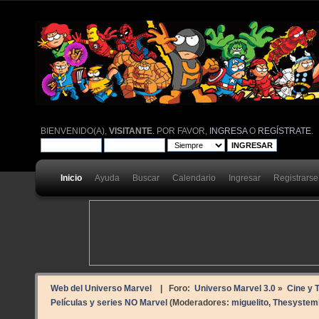
BIENVENIDO(A),
VISITANTE
. POR FAVOR,
INGRESA
O
REGÍSTRATE
.
Inicio
Ayuda
Buscar
Calendario
Ingresar
Registrarse
Web del Universo Marvel
| Foro:
Universo Marvel 3.0
»
Cine y T
Películas y series NO Marvel
(Moderadores:
miguelito
,
Thesystemh