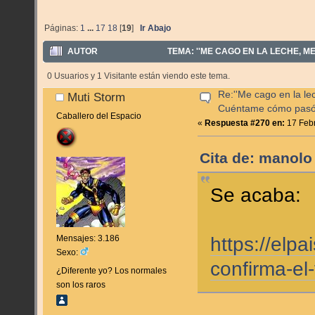
Páginas:
1
...
17
18
[
19
]
Ir Abajo
AUTOR
TEMA: ''ME CAGO EN LA LECHE, ME
0 Usuarios y 1 Visitante están viendo este tema.
Re:''Me cago en la lec
Muti Storm
Cuéntame cómo pas
Caballero del Espacio
«
Respuesta #270 en:
17 Febr
Cita de: manolo
Se acaba:
Mensajes: 3.186
https://elpa
Sexo:
confirma-el-
¿Diferente yo? Los normales
son los raros