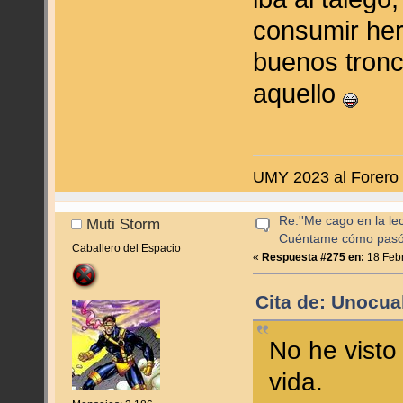
consumir her
buenos tronc
aquello
UMY 2023 al Forero
Re:''Me cago en la lec
Muti Storm
Cuéntame cómo pas
Caballero del Espacio
«
Respuesta #275 en:
18 Febr
Cita de: Unocua
No he visto
vida.