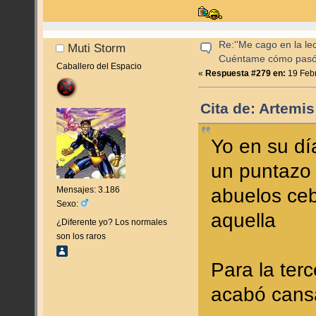
Re:''Me cago en la lec
Muti Storm
Cuéntame cómo pas
Caballero del Espacio
«
Respuesta #279 en:
19 Febr
Cita de: Artemi
Yo en su dí
un puntazo 
Mensajes: 3.186
abuelos ceb
Sexo:
aquella
¿Diferente yo? Los normales
son los raros
Para la ter
acabó cans