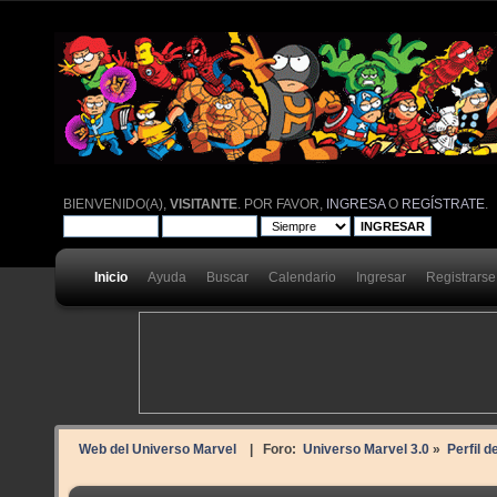
BIENVENIDO(A),
VISITANTE
. POR FAVOR,
INGRESA
O
REGÍSTRATE
.
Inicio
Ayuda
Buscar
Calendario
Ingresar
Registrarse
Web del Universo Marvel
| Foro:
Universo Marvel 3.0
»
Perfil d