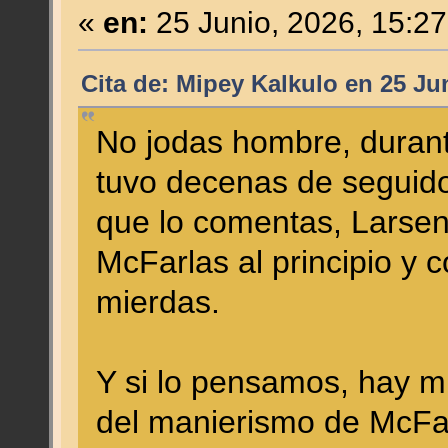
«
en:
25 Junio, 2026, 15:2
Cita de: Mipey Kalkulo en 25 Ju
No jodas hombre, duran
tuvo decenas de seguido
que lo comentas, Larsen
McFarlas al principio y
mierdas.
Y si lo pensamos, hay m
del manierismo de McFar