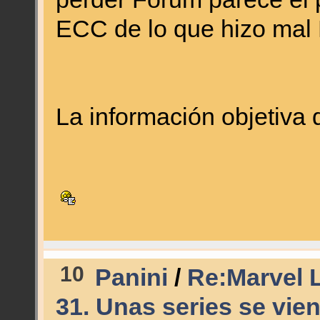
ECC de lo que hizo mal
La información objetiva
10
Panini
/
Re:Marvel L
31. Unas series se vien