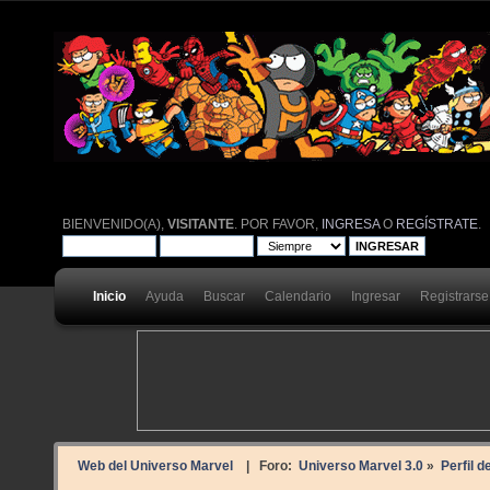
BIENVENIDO(A),
VISITANTE
. POR FAVOR,
INGRESA
O
REGÍSTRATE
.
Inicio
Ayuda
Buscar
Calendario
Ingresar
Registrarse
Web del Universo Marvel
| Foro:
Universo Marvel 3.0
»
Perfil 