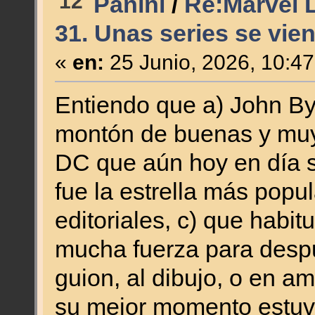
12
Panini
/
Re:Marvel L
31. Unas series se vien
«
en:
25 Junio, 2026, 10:4
Entiendo que a) John By
montón de buenas y muy
DC que aún hoy en día s
fue la estrella más popul
editoriales, c) que hab
mucha fuerza para despué
guion, al dibujo, o en a
su mejor momento estuvo