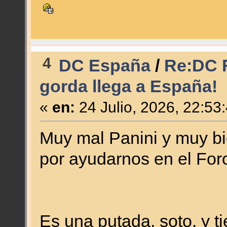
4
DC España
/
Re:DC F
gorda llega a España!
«
en:
24 Julio, 2026, 22:53
Muy mal Panini y muy b
por ayudarnos en el For
Es una putada, soto, y ti