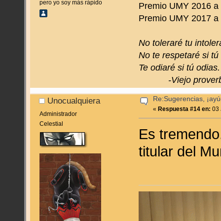
pero yo soy más rápido
Premio UMY 2016 a 
Premio UMY 2017 a to
No toleraré tu intoler
No te respetaré si tú
Te odiaré si tú odias.
-Viejo proverbi
Re:Sugerencias, ¡ayú
Unocualquiera
«
Respuesta #14 en:
03 
Administrador
Celestial
Es tremendo.
titular del M