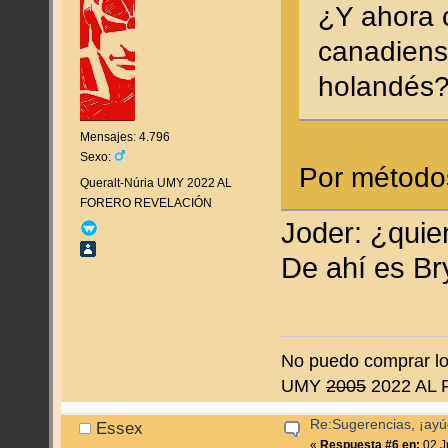
¿Y ahora 
canadiense
holandés
Mensajes: 4.796
Sexo:
Por método
Queralt-Núria UMY 2022 AL
FORERO REVELACIÓN
Joder: ¿quie
De ahí es B
No puedo comprar lo 
UMY
2005
2022 AL
Re:Sugerencias, ¡ayú
Essex
«
Respuesta #6 en:
02 J