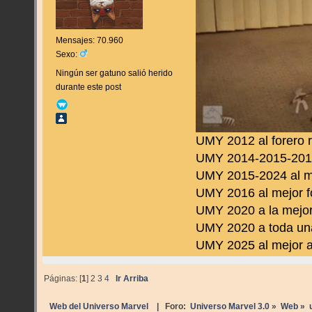
Mensajes: 70.960
Sexo:
Ningún ser gatuno salió herido
durante este post
UMY 2012 al forero 
UMY 2014-2015-2016 
UMY 2015-2024 al m
UMY 2016 al mejor f
UMY 2020 a la mejor
UMY 2020 a toda una
UMY 2025 al mejor a
Páginas: [
1
]
2
3
4
Ir Arriba
Web del Universo Marvel
| Foro:
Universo Marvel 3.0
»
Web
»