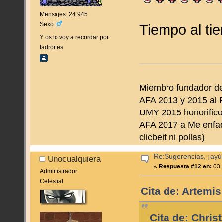
Mensajes: 24.945
Sexo:
Tiempo al t
Y os lo voy a recordar por
ladrones
Miembro fundador d
AFA 2013 y 2015 al 
UMY 2015 honorifico 
AFA 2017 a Me enfado
clicbeit ni pollas)
Re:Sugerencias, ¡ayú
Unocualquiera
«
Respuesta #12 en:
03 
Administrador
Celestial
Cita de: Artemis
Cita de: Chris