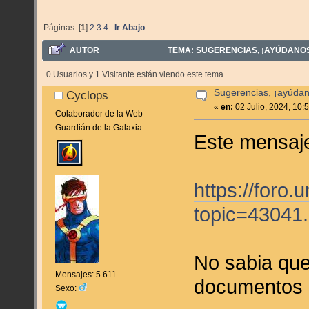
Páginas: [
1
]
2
3
4
Ir Abajo
AUTOR
TEMA: SUGERENCIAS, ¡AYÚDANOS 
0 Usuarios y 1 Visitante están viendo este tema.
Sugerencias, ¡ayúdan
Cyclops
«
en:
02 Julio, 2024, 10:
Colaborador de la Web
Guardián de la Galaxia
Este mensaje
https://foro
topic=43041
No sabia que
Mensajes: 5.611
documentos 
Sexo: