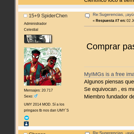
Científico loco a ti
Re:Sugerencias, ¡ayú
15+9 SpiderChen
«
Respuesta #7 en:
02 J
Administrador
Celestial
Comprar pas
MyIMGs is a free ima
Algunos piensas que 
Se equivocan , es m
Mensajes: 20.717
Miembro fundador d
Sexo:
UMY 2014 MOD. Sí a los
pringaos tb nos dan UMY´S
Re:Sugerencias, ¡ayú