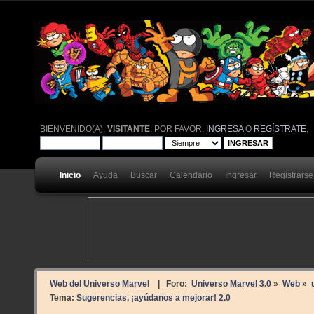
BIENVENIDO(A),
VISITANTE
. POR FAVOR,
INGRESA
O
REGÍSTRATE
.
Inicio
Ayuda
Buscar
Calendario
Ingresar
Registrarse
Web del Universo Marvel
| Foro:
Universo Marvel 3.0
»
Web
»
Tema:
Sugerencias, ¡ayúdanos a mejorar! 2.0