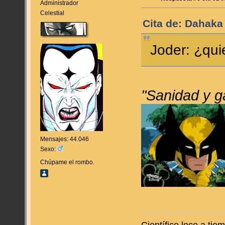
Administrador
Celestial
Cita de: Dahaka
Joder: ¿qui
"Sanidad y g
Mensajes: 44.046
Sexo:
Chúpame el rombo.