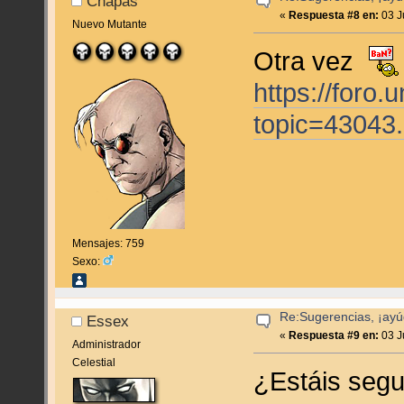
Chapas
«
Respuesta #8 en:
03 J
Nuevo Mutante
Otra vez
https://foro
topic=43043
Mensajes: 759
Sexo:
Re:Sugerencias, ¡ayú
Essex
«
Respuesta #9 en:
03 J
Administrador
Celestial
¿Estáis segu