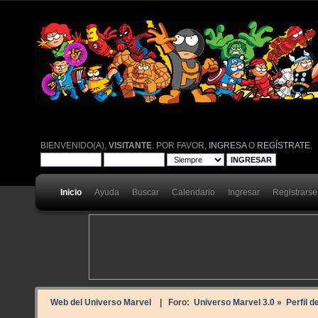
BIENVENIDO(A),
VISITANTE
. POR FAVOR,
INGRESA
O
REGÍSTRATE
.
Inicio
Ayuda
Buscar
Calendario
Ingresar
Registrarse
Web del Universo Marvel
| Foro:
Universo Marvel 3.0
»
Perfil d