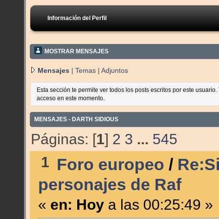
Información del Perfil
MOSTRAR MENSAJES
Mensajes
|
Temas
|
Adjuntos
Esta sección te permite ver todos los posts escritos por este usuario
acceso en este momento.
MENSAJES - DARTH SIDIOUS
Páginas: [
1
]
2
3
...
545
1
Foro europeo
/
Re:Si
personajes de Raf
«
en:
Hoy
a las 00:25:49 »