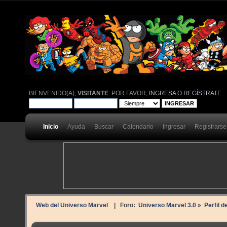
BIENVENIDO(A),
VISITANTE
. POR FAVOR,
INGRESA
O
REGÍSTRATE
.
Inicio
Ayuda
Buscar
Calendario
Ingresar
Registrarse
Web del Universo Marvel
| Foro:
Universo Marvel 3.0
»
Perfil d