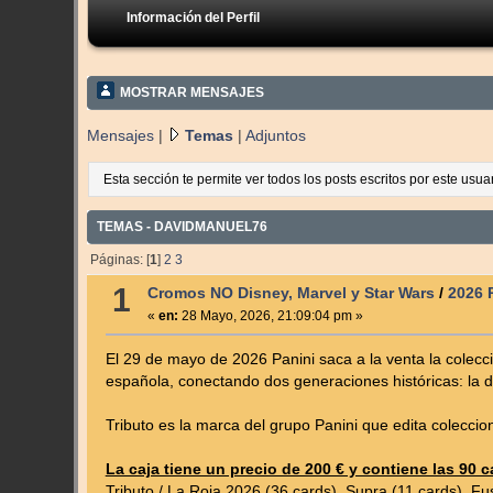
Información del Perfil
MOSTRAR MENSAJES
Mensajes
|
Temas
|
Adjuntos
Esta sección te permite ver todos los posts escritos por este usu
TEMAS - DAVIDMANUEL76
Páginas: [
1
]
2
3
1
Cromos NO Disney, Marvel y Star Wars
/
2026 
«
en:
28 Mayo, 2026, 21:09:04 pm »
El 29 de mayo de 2026 Panini saca a la venta la colec
española, conectando dos generaciones históricas: la d
Tributo es la marca del grupo Panini que edita coleccio
La caja tiene un precio de 200 € y contiene las 90
Tributo / La Roja 2026 (36 cards), Supra (11 cards), Fus