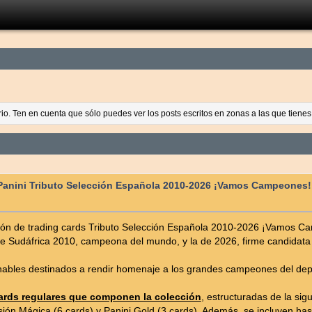
ario. Ten en cuenta que sólo puedes ver los posts escritos en zonas a las que tien
Panini Tributo Selección Española 2010-2026 ¡Vamos Campeones!
ción de trading cards Tributo Selección Española 2010-2026 ¡Vamos Ca
e Sudáfrica 2010, campeona del mundo, y la de 2026, firme candidata a
nables destinados a rendir homenaje a los grandes campeones del deport
 cards regulares que componen la colección
, estructuradas de la sig
ión Mágica (6 cards) y Panini Gold (3 cards). Además, se incluyen hasta