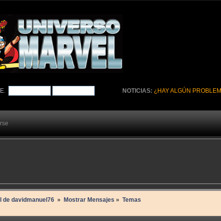
TE
.
NOTICIAS:
¿HAY ALGÚN PROBLEM
arse
il de davidmanuel76 
»
Mostrar Mensajes
»
Temas