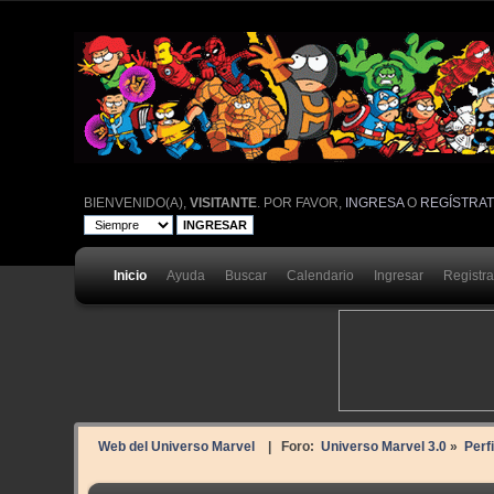
BIENVENIDO(A),
VISITANTE
. POR FAVOR,
INGRESA
O
REGÍSTRA
Inicio
Ayuda
Buscar
Calendario
Ingresar
Registr
Web del Universo Marvel
| Foro:
Universo Marvel 3.0
»
Perf