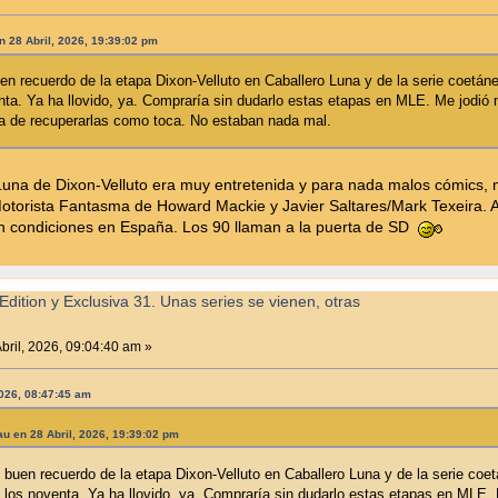
n 28 Abril, 2026, 19:39:02 pm
n recuerdo de la etapa Dixon-Velluto en Caballero Luna y de la serie coetáne
enta. Ya ha llovido, ya. Compraría sin dudarlo estas etapas en MLE. Me jo
a de recuperarlas como toca. No estaban nada mal.
 Luna de Dixon-Velluto era muy entretenida y para nada malos cómics,
otorista Fantasma de Howard Mackie y Javier Saltares/Mark Texeira. Al
n condiciones en España. Los 90 llaman a la puerta de SD
Edition y Exclusiva 31. Unas series se vienen, otras
bril, 2026, 09:04:40 am »
2026, 08:47:45 am
au en 28 Abril, 2026, 19:39:02 pm
 buen recuerdo de la etapa Dixon-Velluto en Caballero Luna y de la serie coe
de los noventa. Ya ha llovido, ya. Compraría sin dudarlo estas etapas en M