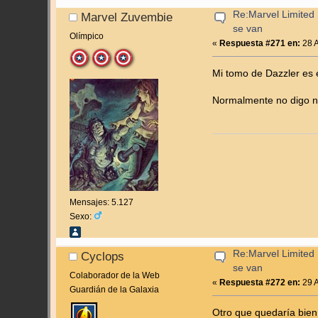
Re:Marvel Limited 
Marvel Zuvembie
se van
Olímpico
«
Respuesta #271 en:
28 A
Mi tomo de Dazzler es 
Normalmente no digo núm
Mensajes: 5.127
Sexo:
Re:Marvel Limited 
Cyclops
se van
Colaborador de la Web
«
Respuesta #272 en:
29 A
Guardián de la Galaxia
Otro que quedaría bien