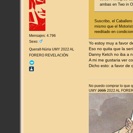
ambas en Two in On
Suscribo, el Caballer
mismo que el Motorist
reeditado en condicio
Mensajes: 4.796
Sexo:
Yo estoy muy a favor de
Eso no quita que la ser
Queralt-Núria UMY 2022 AL
Danny Ketch no iba a n
FORERO REVELACIÓN
A mi me gustaria ver c
Dicho esto: a favor de
No puedo comprar lo que qu
UMY
2005
2022 AL FORE