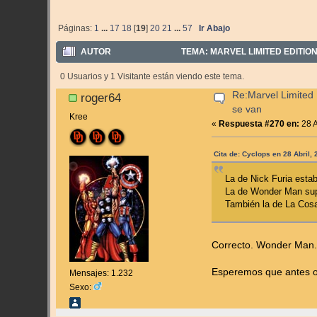
Páginas:
1
...
17
18
[
19
]
20
21
...
57
Ir Abajo
AUTOR
TEMA: MARVEL LIMITED EDITION
0 Usuarios y 1 Visitante están viendo este tema.
Re:Marvel Limited 
roger64
se van
Kree
«
Respuesta #270 en:
28 A
Cita de: Cyclops en 28 Abril,
La de Nick Furia esta
La de Wonder Man supo
También la de La Cosa 
Correcto. Wonder Man
Esperemos que antes o d
Mensajes: 1.232
Sexo: