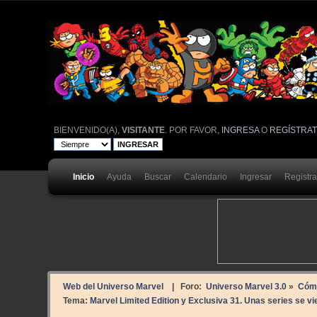
BIENVENIDO(A),
VISITANTE
. POR FAVOR,
INGRESA
O
REGÍSTRA
Inicio
Ayuda
Buscar
Calendario
Ingresar
Registr
Web del Universo Marvel
| Foro:
Universo Marvel 3.0
»
Cóm
Tema:
Marvel Limited Edition y Exclusiva 31. Unas series se vi