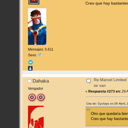
Creo que hay bastante
Mensajes: 5.611
Sexo:
Re:Marvel Limited 
Dahaka
se van
Vengador
«
Respuesta #273 en:
29 A
Cita de: Cyclops en 29 Abril,
Otro que quedaría bie
Creo que hay bastant