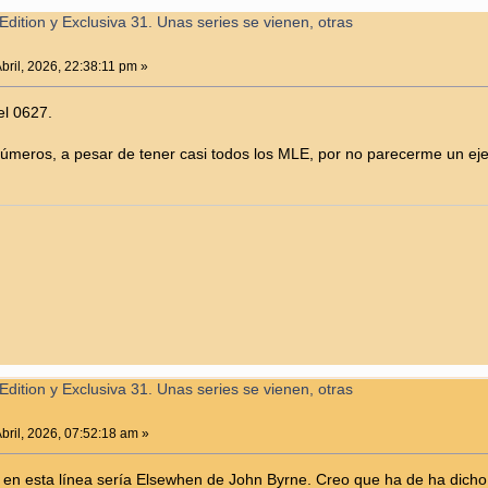
Edition y Exclusiva 31. Unas series se vienen, otras
bril, 2026, 22:38:11 pm »
el 0627.
eros, a pesar de tener casi todos los MLE, por no parecerme un ejercic
Edition y Exclusiva 31. Unas series se vienen, otras
bril, 2026, 07:52:18 am »
 en esta línea sería Elsewhen de John Byrne. Creo que ha de ha dicho