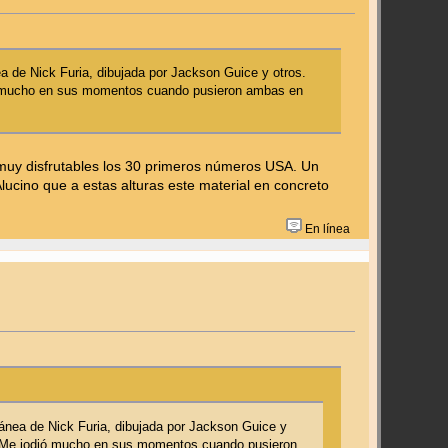
a de Nick Furia, dibujada por Jackson Guice y otros.
dió mucho en sus momentos cuando pusieron ambas en
 muy disfrutables los 30 primeros números USA. Un
ucino que a estas alturas este material en concreto
En línea
tánea de Nick Furia, dibujada por Jackson Guice y
LE. Me jodió mucho en sus momentos cuando pusieron