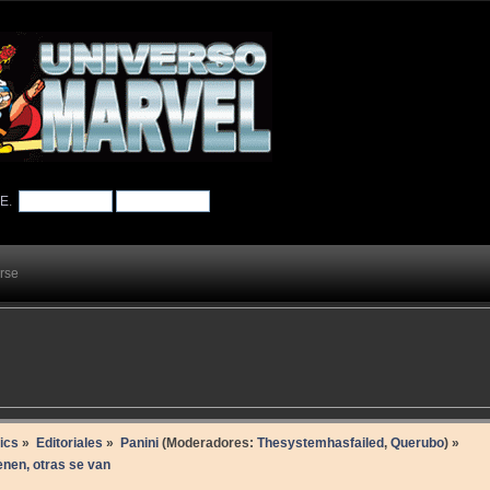
TE
.
arse
ics
»
Editoriales
»
Panini
(Moderadores:
Thesystemhasfailed
,
Querubo
) »
enen, otras se van