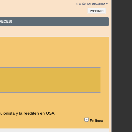
« anterior
próximo »
IMPRIMIR
 VECES)
uionista y la reediten en USA.
En línea