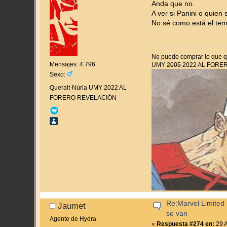
Anda que no.
A ver si Panini o quien
No sé como está el tem
No puedo comprar lo que qu
Mensajes: 4.796
UMY
2005
2022 AL FORE
Sexo:
Queralt-Núria UMY 2022 AL
FORERO REVELACIÓN
Re:Marvel Limited 
Jaumet
se van
Agente de Hydra
«
Respuesta #274 en:
29 A