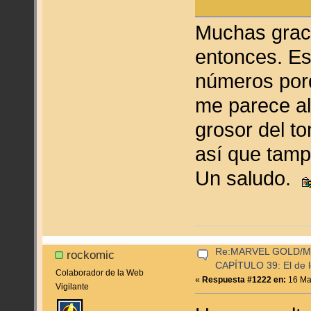
Muchas graci
entonces. Es
números por
me parece al
grosor del to
así que tamp
Un saludo.
Re:MARVEL GOLD/
rockomic
CAPÍTULO 39: El de l
Colaborador de la Web
«
Respuesta #1222 en:
16 Mar
Vigilante