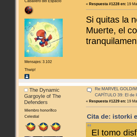
Caballero del Espacio
«
Respuesta #1228 en:
19 Mar
Si quitas la 
Muerte, el c
tranquilament
Mensajes: 3.102
Thwip!
Re:MARVEL GOLD/
The Dynamic
CAPÍTULO 39: El de l
Gargoyle of The
«
Respuesta #1229 en:
19 Mar
Defenders
Miembro honorífico
Cita de: istorki
Celestial
El tomo dis