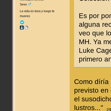
Sexo:
La vida es dura y luego te
Es por po
mueres
alguna re
veo que lo
MH. Ya me
Luke Cage
primero a
Como díría 
previsto en
el susodich
lustros..."