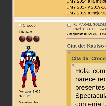
UMY 2014 a la mejor
UMY 2017 y 2019-202
UMY 2019 a mejor fo
Re:MARVEL GOLD/
Crocop
CAPÍTULO 39: El de l
Inhumano
«
Respuesta #1221 en:
11 Mar
Cita de: Kaulso
Cita de: Croc
Hola, com
parece re
presentes
Mensajes: 3.659
Spectacul
Sexo:
contenía u
Marvel-zombie