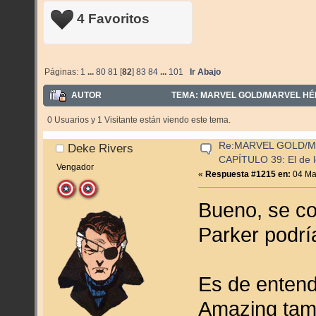
4 Favoritos
Páginas:
1
...
80
81
[
82
]
83
84
...
101
Ir Abajo
AUTOR
TEMA: MARVEL GOLD/MARVEL HÉRO
0 Usuarios y 1 Visitante están viendo este tema.
Re:MARVEL GOLD/
Deke Rivers
CAPÍTULO 39: El de l
Vengador
«
Respuesta #1215 en:
04 Mar
Bueno, se c
Parker podría
Es de entend
Amazing tam