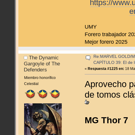
https://www.
e
UMY
Forero trabajador 2
Mejor forero 2025
Re:MARVEL GOLD/
The Dynamic
CAPÍTULO 39: El de l
Gargoyle of The
«
Respuesta #1225 en:
18 Mar
Defenders
Miembro honorífico
Aprovecho p
Celestial
de tomos clá
MG Thor 7