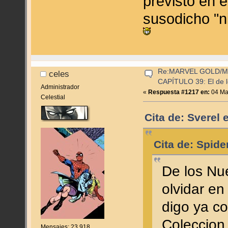
previsto en e
susodicho "ni
Re:MARVEL GOLD/
celes
CAPÍTULO 39: El de l
Administrador
«
Respuesta #1217 en:
04 Mar
Celestial
Cita de: Sverel
Cita de: Spid
De los Nu
olvidar en
digo ya c
Coleccion 
Mensajes: 23.918