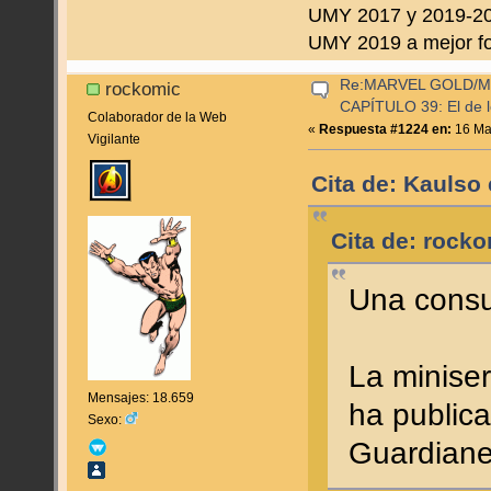
UMY 2017 y 2019-202
UMY 2019 a mejor fo
Re:MARVEL GOLD/
rockomic
CAPÍTULO 39: El de l
Colaborador de la Web
«
Respuesta #1224 en:
16 Mar
Vigilante
Cita de: Kaulso
Cita de: rock
Una consu
La minise
Mensajes: 18.659
ha public
Sexo:
Guardian