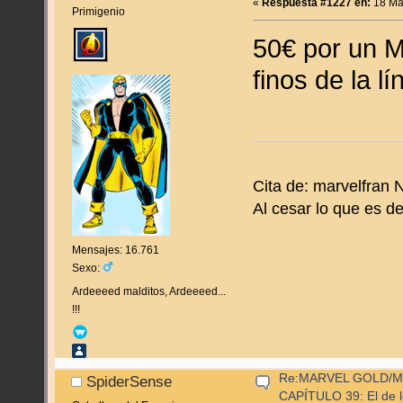
«
Respuesta #1227 en:
18 Mar
Primigenio
50€ por un 
finos de la l
Cita de: marvelfran
Al cesar lo que es del
Mensajes: 16.761
Sexo:
Ardeeeed malditos, Ardeeeed...
!!!
Re:MARVEL GOLD/
SpiderSense
CAPÍTULO 39: El de l