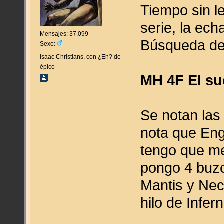
Tiempo sin l
serie, la ech
Mensajes: 37.099
Búsqueda d
Sexo:
Isaac Christians, con ¿Eh? de
épico
MH 4F El s
Se notan las 
nota que Eng
tengo que me
pongo 4 buzo
Mantis y Nec
hilo de Infern