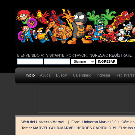
BIENVENIDO(A),
VISITANTE
. POR FAVOR,
INGRESA
O
REGÍSTRATE
.
Inicio
Ayuda
Buscar
Calendario
Ingresar
Registrarse
Web del Universo Marvel
| Foro:
Universo Marvel 3.0
»
Cómics
Tema:
MARVEL GOLD/MARVEL HÉROES CAPÍTULO 39: El de los cl