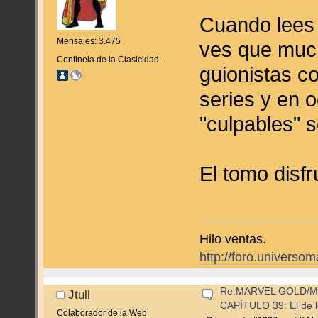
Cuando lees e
Mensajes: 3.475
ves que muc
Centinela de la Clasicidad.
guionistas c
series y en 
"culpables" s
El tomo disf
Hilo ventas.
http://foro.universo
Re:MARVEL GOLD/
Jtull
CAPÍTULO 39: El de l
Colaborador de la Web