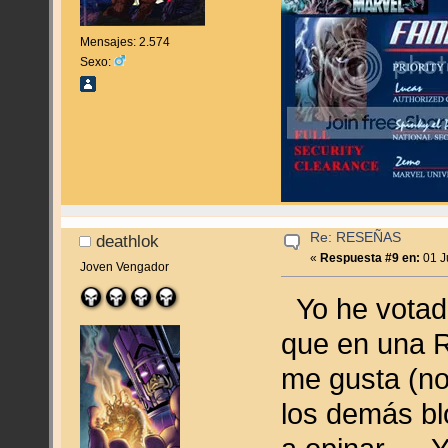
Mensajes: 2.574
Sexo:
Re: RESEÑAS
deathlok
«
Respuesta #9 en:
01 J
Joven Vengador
Yo he votad
que en una R
me gusta (no
los demás blo