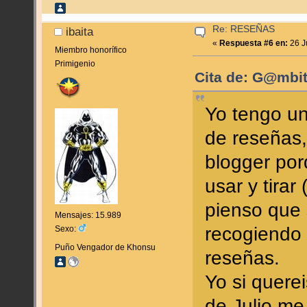
Re: RESEÑAS
ibaita
«
Respuesta #6 en:
26 J
Miembro honorífico
Primigenio
Cita de: G@mbit
Yo tengo un
de reseñas,
blogger por
usar y tira
pienso que 
Mensajes: 15.989
recogiendo 
Sexo:
Puño Vengador de Khonsu
reseñas.
Yo si quere
de Julio me