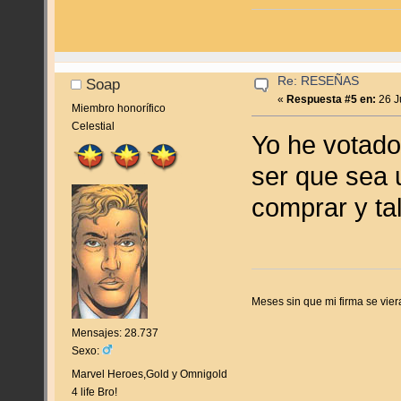
Re: RESEÑAS
Soap
«
Respuesta #5 en:
26 J
Miembro honorífico
Celestial
Yo he votado
ser que sea 
comprar y tal
Meses sin que mi firma se vier
Mensajes: 28.737
Sexo:
Marvel Heroes,Gold y Omnigold
4 life Bro!