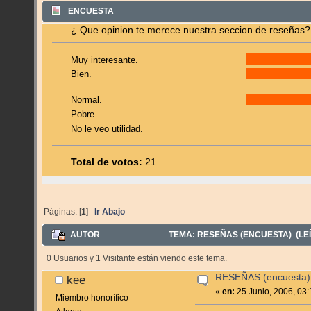
ENCUESTA
¿ Que opinion te merece nuestra seccion de reseñas?
Muy interesante.
Bien.
Normal.
Pobre.
No le veo utilidad.
Total de votos:
21
Páginas: [
1
]
Ir Abajo
AUTOR
TEMA: RESEÑAS (ENCUESTA) (LEÍ
0 Usuarios y 1 Visitante están viendo este tema.
RESEÑAS (encuesta)
kee
«
en:
25 Junio, 2006, 03
Miembro honorífico