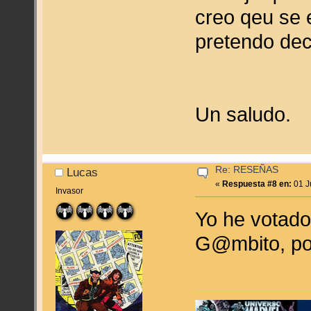
creo qeu se 
pretendo deci
Un saludo.
Re: RESEÑAS
Lucas
«
Respuesta #8 en:
01 J
Invasor
Yo he votado
G@mbito, pod