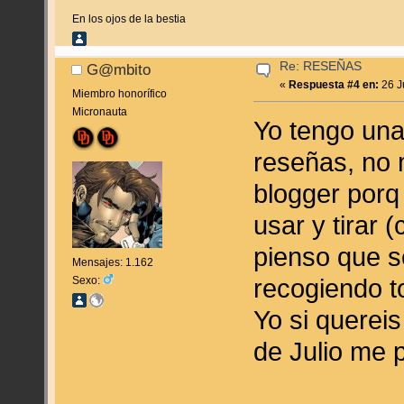
En los ojos de la bestia
Re: RESEÑAS
G@mbito
«
Respuesta #4 en:
26 J
Miembro honorífico
Micronauta
Yo tengo una
reseñas, no 
blogger porq
usar y tirar 
pienso que s
Mensajes: 1.162
recogiendo t
Sexo:
Yo si quereis
de Julio me p