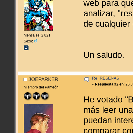
web para que
analizar, "re
de cualquier
Mensajes: 2.821
Sexo:
Un saludo.
Re: RESEÑAS
JOEPARKER
«
Respuesta #2 en:
26 J
Miembro del Panteón
He votado "B
más leer una
puedan inter
comparar co