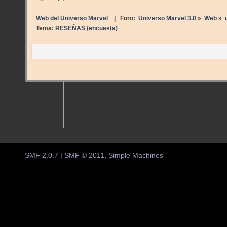
Web del Universo Marvel
| Foro:
Universo Marvel 3.0
»
Web
»
Tema:
RESEÑAS (encuesta)
SMF 2.0.7
|
SMF © 2011
,
Simple Machines