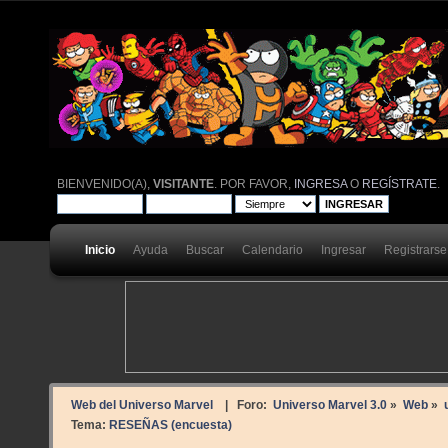
BIENVENIDO(A),
VISITANTE
. POR FAVOR,
INGRESA
O
REGÍSTRATE
.
Inicio
Ayuda
Buscar
Calendario
Ingresar
Registrarse
Web del Universo Marvel
| Foro:
Universo Marvel 3.0
»
Web
»
Tema:
RESEÑAS (encuesta)