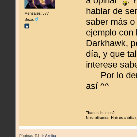
a opinar
. 
hablar de se
Mensajes: 577
saber más o
Sexo:
ejemplo con 
Darkhawk, pe
día, y que ta
interese sabe
Por lo demá
así ^^
Thanos, huímos?
Nos retiramos. Huír es caótico, 
Páginas: [
1
]
Ir Arriba